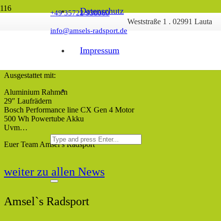
Datenschutz
+49 35722 938060
Weststraße 1 . 02991 Lauta
Neuzugang bei Amsel’s Radsport
info@amsels-radsport.de
Nun dürfen wir auch das Conway Cairon 2.0 begrüßen.
Impressum
Ein schönes Touren Hardtail mit Top Ausstattung!
Ausgestattet mit:
Aluminium Rahmen
29″ Laufrädern
Bosch Performance line CX Gen 4 Motor
500 Wh Powertube Akku
Uvm…
Euer Team Amsel’s Radsport
weiter zu allen News
Amsel`s Radsport