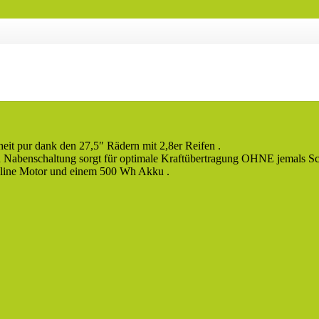
heit pur dank den 27,5″ Rädern mit 2,8er Reifen .
Nabenschaltung sorgt für optimale Kraftübertragung OHNE jemals Sc
 line Motor und einem 500 Wh Akku .