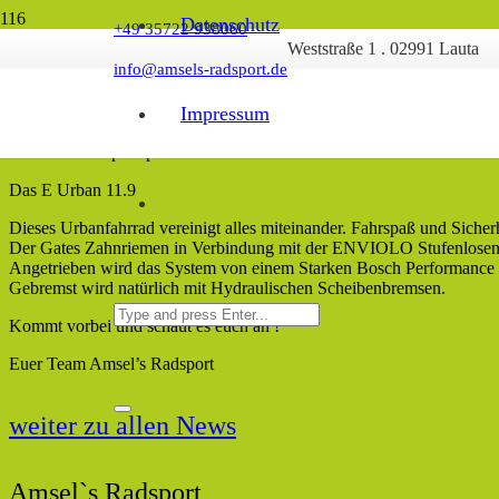
Datenschutz
+49 35722 938060
Weststraße 1 . 02991 Lauta
info@amsels-radsport.de
Wir haben eins !
🥳
Impressum
Neuzugang bei Amsel’s Radsport
Die absolute Sperrspitze im e Urban Bereich von Victoria.
Das E Urban 11.9
Dieses Urbanfahrrad vereinigt alles miteinander. Fahrspaß und Sicher
Der Gates Zahnriemen in Verbindung mit der ENVIOLO Stufenlosen 
Angetrieben wird das System von einem Starken Bosch Performance
Gebremst wird natürlich mit Hydraulischen Scheibenbremsen.
Kommt vorbei und schaut es euch an !
Euer Team Amsel’s Radsport
weiter zu allen News
Amsel`s Radsport