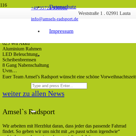
Datenschutz
+49 35722 938060
Weststraße 1 . 02991 Lauta
Neuzugang bei Amsel’s Radsport
info@amsels-radsport.de
Nach und nach kommen die ersten 2024er Modelle .
Heute mit dem Conway Cairon TR3.8
Impressum
Ausgestattet mit:
Bosch Active Line Plus Motor
625 Wh Akku
Aluminium Rahmen
LED Beleuchtung
Scheibenbremsen
8 Gang Nabenschaltung
Uvm…
Euer Team Amsel’s Radsport wünscht eine schöne Vorweihnachtszei
weiter zu allen News
Amsel`s Radsport
Wir arbeiten mit Herzblut daran, dass jeder das passende Fahrrad
findet. So geben wir uns nicht mit „es passt schon irgendwie“